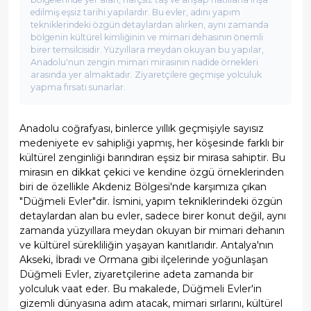
edilmiş eşsiz tarihi yapılardır. Bu evler, adını yapım
tekniklerindeki özgün detaylardan alırken, aynı zamanda
bölgenin kültürel kimliğinin ve mimari dehasının önemli
birer temsilcisidir. Yüzyıllara meydan okuyan bu yapılar,
Anadolu'nun zengin mimari mirasının nadide örnekleri
arasında yer almaktadır. Ziyaretçilere geçmişe yolculuk
yapma fırsatı sunarlar.
Anadolu coğrafyası, binlerce yıllık geçmişiyle sayısız
medeniyete ev sahipliği yapmış, her köşesinde farklı bir
kültürel zenginliği barındıran eşsiz bir mirasa sahiptir. Bu
mirasın en dikkat çekici ve kendine özgü örneklerinden
biri de özellikle Akdeniz Bölgesi'nde karşımıza çıkan
"Düğmeli Evler"dir. İsmini, yapım tekniklerindeki özgün
detaylardan alan bu evler, sadece birer konut değil, aynı
zamanda yüzyıllara meydan okuyan bir mimari dehanın
ve kültürel sürekliliğin yaşayan kanıtlarıdır. Antalya'nın
Akseki, İbradı ve Ormana gibi ilçelerinde yoğunlaşan
Düğmeli Evler, ziyaretçilerine adeta zamanda bir
yolculuk vaat eder. Bu makalede, Düğmeli Evler'in
gizemli dünyasına adım atacak, mimari sırlarını, kültürel