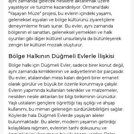
aynı zamanda gelecek nesillere aktarılmak üzere
yaşatılıyor ve turizme kazandırılıyor. Ormana'daki
"Yaşayan Müze" projesi, bu evlerin içindeki yaşamı,
geleneksel eşyaları ve bölge kültürünü ziyaretçilere
deneyimleme fırsatı sunar. Bu evler, aynı zamanda
bölgenin el sanatları, geleneksel yemekleri ve halk
oyunları gibi diğer kültürel unsurlarıyla da bütünleşerek
zengin bir kültürel mozaik oluşturur.
Bölge Halkının Düğmeli Evlerle İlişkisi
Bölge halkı için Düğmeli Evler, sadece birer konut değil,
aynı zamanda kimliklerinin ve aidiyetlerinin bir parçasıdır.
Bu evler, atalarından miras kalan değerli birer emanet
olarak görülür ve büyük bir özenle korunmaya çalışılır.
Evlerin yapımında kullanılan teknikler ve malzemeler,
nesilden nesile aktarılan bir bilgi birikiminin ürünüdür.
Yaşlı ustaların gençlere öğrettiği taş işçiliği ve ahşap
kullanımı, bu mimari geleneğin sürdürülebilirliğini sağlar.
Köylerde hala Düğmeli Evlerde yaşayan aileler
bulunmaktadır. Bu aileler, modern yaşamın getirdiği
kolaylıklara rağmen, evlerinin tarihi dokusunu ve