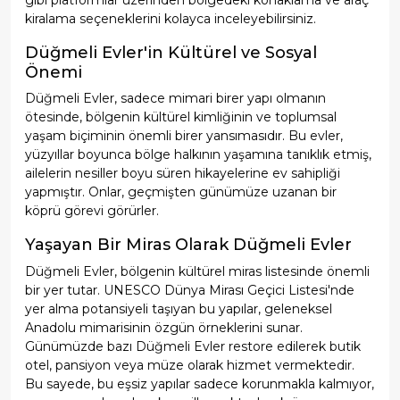
gibi platformlar üzerinden bölgedeki konaklama ve araç
kiralama seçeneklerini kolayca inceleyebilirsiniz.
Düğmeli Evler'in Kültürel ve Sosyal
Önemi
Düğmeli Evler, sadece mimari birer yapı olmanın
ötesinde, bölgenin kültürel kimliğinin ve toplumsal
yaşam biçiminin önemli birer yansımasıdır. Bu evler,
yüzyıllar boyunca bölge halkının yaşamına tanıklık etmiş,
ailelerin nesiller boyu süren hikayelerine ev sahipliği
yapmıştır. Onlar, geçmişten günümüze uzanan bir
köprü görevi görürler.
Yaşayan Bir Miras Olarak Düğmeli Evler
Düğmeli Evler, bölgenin kültürel miras listesinde önemli
bir yer tutar. UNESCO Dünya Mirası Geçici Listesi'nde
yer alma potansiyeli taşıyan bu yapılar, geleneksel
Anadolu mimarisinin özgün örneklerini sunar.
Günümüzde bazı Düğmeli Evler restore edilerek butik
otel, pansiyon veya müze olarak hizmet vermektedir.
Bu sayede, bu eşsiz yapılar sadece korunmakla kalmıyor,