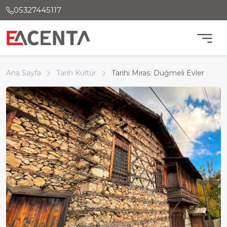
05327445117
Ana Sayfa
Tarih Kültür
Tarihi Miras: Düğmeli Evler