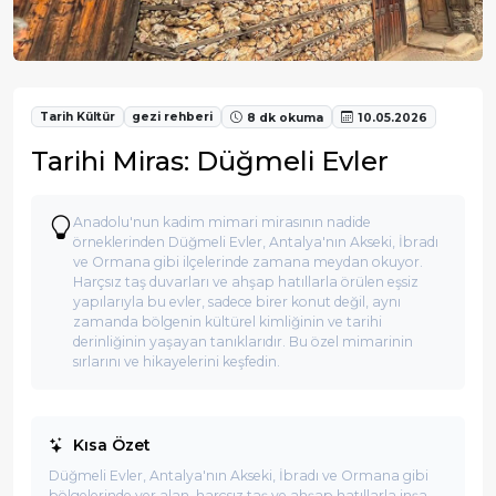
Tarih Kültür
gezi rehberi
8 dk okuma
10.05.2026
Tarihi Miras: Düğmeli Evler
Anadolu'nun kadim mimari mirasının nadide
örneklerinden Düğmeli Evler, Antalya'nın Akseki, İbradı
ve Ormana gibi ilçelerinde zamana meydan okuyor.
Harçsız taş duvarları ve ahşap hatıllarla örülen eşsiz
yapılarıyla bu evler, sadece birer konut değil, aynı
zamanda bölgenin kültürel kimliğinin ve tarihi
derinliğinin yaşayan tanıklarıdır. Bu özel mimarinin
sırlarını ve hikayelerini keşfedin.
Kısa Özet
Düğmeli Evler, Antalya'nın Akseki, İbradı ve Ormana gibi
bölgelerinde yer alan, harçsız taş ve ahşap hatıllarla inşa