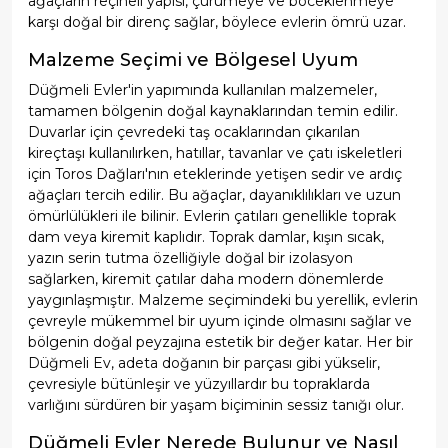
ağaçların reçineli yapısı, çürümeye ve böceklenmeye
karşı doğal bir direnç sağlar, böylece evlerin ömrü uzar.
Malzeme Seçimi ve Bölgesel Uyum
Düğmeli Evler'in yapımında kullanılan malzemeler,
tamamen bölgenin doğal kaynaklarından temin edilir.
Duvarlar için çevredeki taş ocaklarından çıkarılan
kireçtaşı kullanılırken, hatıllar, tavanlar ve çatı iskeletleri
için Toros Dağları'nın eteklerinde yetişen sedir ve ardıç
ağaçları tercih edilir. Bu ağaçlar, dayanıklılıkları ve uzun
ömürlülükleri ile bilinir. Evlerin çatıları genellikle toprak
dam veya kiremit kaplıdır. Toprak damlar, kışın sıcak,
yazın serin tutma özelliğiyle doğal bir izolasyon
sağlarken, kiremit çatılar daha modern dönemlerde
yaygınlaşmıştır. Malzeme seçimindeki bu yerellik, evlerin
çevreyle mükemmel bir uyum içinde olmasını sağlar ve
bölgenin doğal peyzajına estetik bir değer katar. Her bir
Düğmeli Ev, adeta doğanın bir parçası gibi yükselir,
çevresiyle bütünleşir ve yüzyıllardır bu topraklarda
varlığını sürdüren bir yaşam biçiminin sessiz tanığı olur.
Düğmeli Evler Nerede Bulunur ve Nasıl