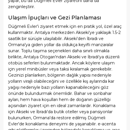
yapar, bu da Düğmeli Evler ziyaretini daha da
zenginleştirir.
Ulaşım İpuçları ve Gezi Planlaması
Düğmeli Evler'i ziyaret etmek için en pratik yol, özel araç
kullanmaktır. Antalya merkezden Akseki'ye yaklaşık 1.5-2
saatlik bir sürüşle ulaşılabilir. Akseki'den İbradı ve
Ormana'ya giden yollar da oldukça keyifli manzaralar
sunar. Toplu taşıma seçenekleri daha sınırlı olmakla
birlikte, Antalya Otogarı'ndan Akseki ve İbradı'ya düzenli
otobüs seferleri bulunmaktadır. Ancak köylere ulaşım
için yerel minibüsler veya taksi kiralamak gerekebilir.
Gezinizi planlarken, bölgenin dağlık yapısı nedeniyle
yolların virajlı olabileceğini ve özellikle kış aylarında kar
yağışı nedeniyle bazı yolların kapanabileceğini göz
önünde bulundurmak önemlidir. Bahar ve sonbahar
ayları, hem hava koşulları hem de doğanın güzelliği
açısından ziyaret için en ideal zamanlardır. Konaklama
için Akseki ve İbradı'da butik oteller veya pansiyonlar
bulunurken, Ormana'da restore edilmiş Düğmeli
Evler'de konaklama deneyimi de yaşanabilir. e-acenta