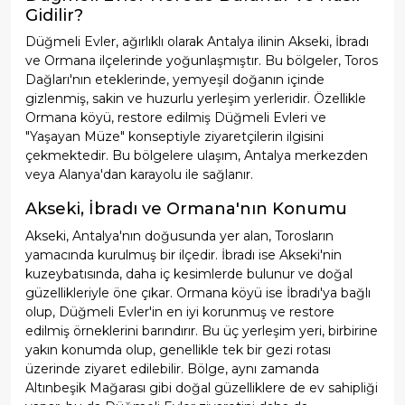
Gidilir?
Düğmeli Evler, ağırlıklı olarak Antalya ilinin Akseki, İbradı
ve Ormana ilçelerinde yoğunlaşmıştır. Bu bölgeler, Toros
Dağları'nın eteklerinde, yemyeşil doğanın içinde
gizlenmiş, sakin ve huzurlu yerleşim yerleridir. Özellikle
Ormana köyü, restore edilmiş Düğmeli Evleri ve
"Yaşayan Müze" konseptiyle ziyaretçilerin ilgisini
çekmektedir. Bu bölgelere ulaşım, Antalya merkezden
veya Alanya'dan karayolu ile sağlanır.
Akseki, İbradı ve Ormana'nın Konumu
Akseki, Antalya'nın doğusunda yer alan, Torosların
yamacında kurulmuş bir ilçedir. İbradı ise Akseki'nin
kuzeybatısında, daha iç kesimlerde bulunur ve doğal
güzellikleriyle öne çıkar. Ormana köyü ise İbradı'ya bağlı
olup, Düğmeli Evler'in en iyi korunmuş ve restore
edilmiş örneklerini barındırır. Bu üç yerleşim yeri, birbirine
yakın konumda olup, genellikle tek bir gezi rotası
üzerinde ziyaret edilebilir. Bölge, aynı zamanda
Altınbeşik Mağarası gibi doğal güzelliklere de ev sahipliği