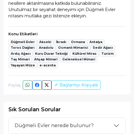
nesillere aktarılmasına katkıda bulunabilirsiniz.
Unutulmaz bir seyahat deneyimi için Düğmeli Evler
rotasını mutlaka gezi listenize ekleyin.
Konu Etiketleri
Düğmeli Evler
Akseki
İbradı
Ormana
Antalya
Toros Dağları
Anadolu
Osmanlı Mimarisi
Sedir Ağacı
Ardıç Ağacı
Kuru Duvar Tekniği
Kültürel Miras
Turizm
Taş Mimari
Ahşap Mimari
Geleneksel Mimari
Yaşayan Müze
e-acenta
Bağlantıyı Kopyala
Paylaş:
Sık Sorulan Sorular
Düğmeli Evler nerede bulunur?