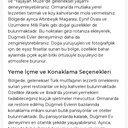
ve "Yaşayan Müze"de geleneksel yaşamı
deneyimleyebilirsiniz. Ormana'da mutlaka yerel
lezzetleri tatmalı ve köy kahvesinde mola vermelisiniz.
Bölgede ayrıca Altınbeşik Mağarası, Eynif Ovası ve
Üzümdere Milli Parkı gibi doğal güzellikler de
bulunmaktadır. Bu noktaları gezi rotanıza ekleyerek,
Düğmeli Evler deneyiminizi daha da
zenginleştirebilirsiniz. Doğa yürüyüşleri ve fotoğrafçılık
için de eşsiz fırsatlar sunan bu bölge, özellikle bahar
aylarında çiçek açan bitki örtüsüyle büyüleyici bir
atmosfere bürünür.
Yeme İçme ve Konaklama Seçenekleri
Bölgede, geleneksel Türk mutfağının lezzetli örneklerini
sunan yerel restoranlar ve köy kahveleri bulunmaktadır.
Özellikle Akseki ve İbradı'da yöresel yemekleri
tadabileceğiniz küçük işletmeler mevcuttur. Ormana'da
ise restore edilmiş Düğmeli Evlerin bazılarında
konaklama imkanı sunan butik pansiyonlar ve oteller
bulunmaktadır. Bu pansiyonlarda kalarak, Düğmeli Ev
deneyimini en otantik şekilde yaşayabilirsiniz. Ayrıca,