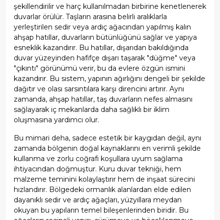
şekillendirilir ve harç kullanılmadan birbirine kenetlenerek
duvarlar örülür. Taşların arasına belirli aralıklarla
yerleştirilen sedir veya ardıç ağacından yapılmış kalın
ahşap hatıllar, duvarların bütünlüğünü sağlar ve yapıya
esneklik kazandırır. Bu hatıllar, dışarıdan bakıldığında
duvar yüzeyinden hafifçe dışarı taşarak "düğme" veya
"çıkıntı" görünümü verir, bu da evlere özgün ismini
kazandırır. Bu sistem, yapının ağırlığını dengeli bir şekilde
dağıtır ve olası sarsıntılara karşı direncini artırır. Aynı
zamanda, ahşap hatıllar, taş duvarların nefes almasını
sağlayarak iç mekanlarda daha sağlıklı bir iklim
oluşmasına yardımcı olur.
Bu mimari deha, sadece estetik bir kaygıdan değil, aynı
zamanda bölgenin doğal kaynaklarını en verimli şekilde
kullanma ve zorlu coğrafi koşullara uyum sağlama
ihtiyacından doğmuştur. Kuru duvar tekniği, hem
malzeme teminini kolaylaştırır hem de inşaat sürecini
hızlandırır. Bölgedeki ormanlık alanlardan elde edilen
dayanıklı sedir ve ardıç ağaçları, yüzyıllara meydan
okuyan bu yapıların temel bileşenlerinden biridir. Bu