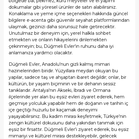
bölgede bal, pekmez, kuru meyveler ve el yapımı
dokumalar gibi yöresel ürünler de satın alabilirsiniz.
Konaklama ve yeme içme seçenekleri hakkında güncel
bilgilere e-acenta gibi güvenilir seyahat platformlarından
ulaşmak, gezinizi daha sorunsuz hale getirecektir.
Unutulmaz bir deneyim için, yerel halkla sohbet
etmekten ve onların hikayelerini dinlemekten
çekinmeyin; bu, Düğmeli Evler'in ruhunu daha iyi
anlamanıza yardımcı olacaktır.
Düğmeli Evler, Anadolu'nun gizli kalmış mimari
hazinelerinden biridir. Yüzyıllara meydan okuyan bu
yapılar, sadece taş ve ahşaptan ibaret değildir; onlar, bir
kültürün, bir yaşam biçiminin ve bir dehanın sessiz
tanıklarıdır. Antalya'nın Akseki, İbradı ve Ormana
ilçelerinde yer alan bu eşsiz evleri ziyaret ederek, hem
geçmişe yolculuk yapabilir hem de doğanın ve tarihin iç
içe geçtiği huzurlu bir kaçamak deneyimi
yaşayabilirsiniz. Bu kadim mirası keşfetmek, Türkiye'nin
zengin kültürel dokusunu daha yakından tanımak için
eşsiz bir fırsattır. Düğmeli Evler'i ziyaret ederek, bu eşsiz
mimariyi ve kültürel mirası destekleyebilir, gelecek