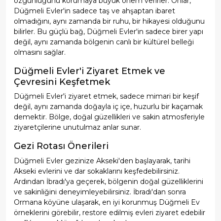
özgünlüğünü korumaya büyük önem verirler. Onlar,
Düğmeli Evler'in sadece taş ve ahşaptan ibaret
olmadığını, aynı zamanda bir ruhu, bir hikayesi olduğunu
bilirler. Bu güçlü bağ, Düğmeli Evler'in sadece birer yapı
değil, aynı zamanda bölgenin canlı bir kültürel belleği
olmasını sağlar.
Düğmeli Evler'i Ziyaret Etmek ve
Çevresini Keşfetmek
Düğmeli Evler'i ziyaret etmek, sadece mimari bir keşif
değil, aynı zamanda doğayla iç içe, huzurlu bir kaçamak
demektir. Bölge, doğal güzellikleri ve sakin atmosferiyle
ziyaretçilerine unutulmaz anlar sunar.
Gezi Rotası Önerileri
Düğmeli Evler gezinize Akseki'den başlayarak, tarihi
Akseki evlerini ve dar sokaklarını keşfedebilirsiniz.
Ardından İbradı'ya geçerek, bölgenin doğal güzelliklerini
ve sakinliğini deneyimleyebilirsiniz. İbradı'dan sonra
Ormana köyüne ulaşarak, en iyi korunmuş Düğmeli Ev
örneklerini görebilir, restore edilmiş evleri ziyaret edebilir