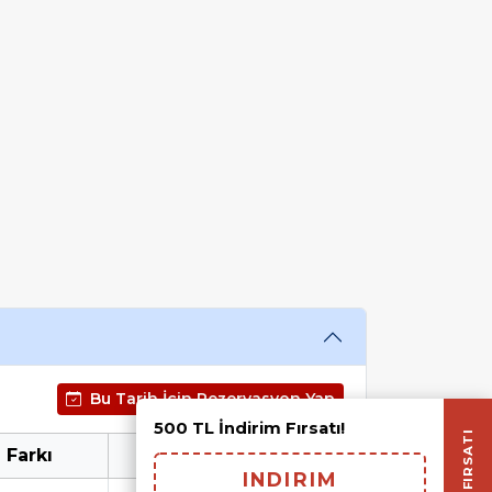
Bu Tarih İçin Rezervasyon Yap
500 TL İndirim Fırsatı!
KUPON FIRSATI
 Farkı
1. Çocuk
INDIRIM