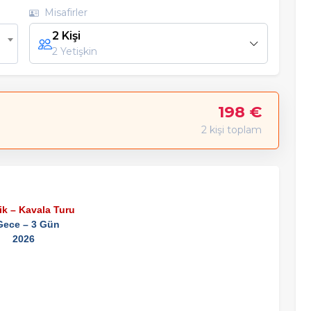
Misafirler
2 Kişi
2 Yetişkin
198 €
2 kişi toplam
ik – Kavala Turu
Gece – 3 Gün
2026