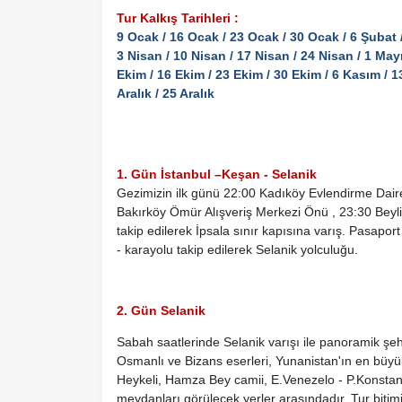
Tur Kalkış Tarihleri :
9 Ocak / 16 Ocak / 23 Ocak / 30 Ocak / 6 Şubat / 
3 Nisan / 10 Nisan / 17 Nisan / 24 Nisan / 1 Mayı
Ekim / 16 Ekim / 23 Ekim / 30 Ekim / 6 Kasım / 13
Aralık / 25 Aralık
1. Gün İstanbul –Keşan - Selanik
Gezimizin ilk günü 22:00 Kadıköy Evlendirme Dai
Bakırköy Ömür Alışveriş Merkezi Önü , 23:30 Beyl
takip edilerek İpsala sınır kapısına varış. Pasapo
- karayolu takip edilerek Selanik yolculuğu.
2. Gün Selanik
Sabah saatlerinde Selanik varışı ile panoramik şe
Osmanlı ve Bizans eserleri, Yunanistan'ın en büyü
Heykeli, Hamza Bey camii, E.Venezelo - P.Konstanti
meydanları görülecek yerler arasındadır. Tur bitim