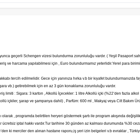
oyunca geçerli Schengen vizesi bulundurma zorunluluğu vardır. ( Yeşil Pasaport sahi
riş ve harcama yapılabilmesi için , Euro bulundurmamız yeterlidir.Yerel para birim
abı tercih edilmelidir. Gece için yanınıza hırka v.b bir kıyafet bulundurmanızda fa
igara vb.) getirebilmek için en az 3 gün konaklama zorunluluğu vardır.
iş limiti :
Sigara: 3 karton
,
Alkollü İçecekler: 1 litre Alkollü içki (%22’den fazla alk
lkollü içkiler, şarap ve şampanya dahil)
,
Parfüm: 600 ml
,
Makyaj veya Cilt Bakım Ürü
olarak , programda belirtilen heryeri göstermek şartı ile program akışında değişilik 
adar ücretsiz iptal hakkı vardır.Tur tarihine 30 günden az kalması durumunda %30
iye’den ki merciler den alınan hastane raporu,iş yeri izin belgeleri v.b evraklar , Türk