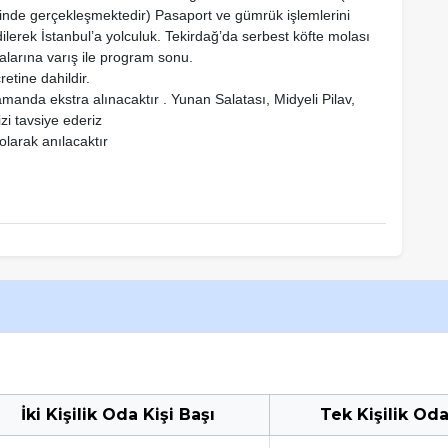
inde gerçekleşmektedir
)
Pasaport ve gümrük işlemlerini
dilerek İstanbul’a yolculuk. Tekirdağ’da serbest köfte molası
alarına varış ile program sonu.
etine dahildir.
anda ekstra alınacaktır . Yunan Salatası, Midyeli Pilav,
i tavsiye ederiz
olarak anılacaktır
İki Kişilik Oda Kişi Başı
Tek Kişilik Oda