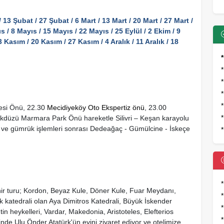
13 Şubat / 27 Şubat / 6 Mart / 13 Mart / 20 Mart / 27 Mart /
s / 8 Mayıs / 15 Mayıs / 22 Mayıs / 25 Eylül / 2 Ekim / 9
 Kasım / 20 Kasım / 27 Kasım / 4 Aralık / 11 Aralık / 18
*
resi Önü, 22.30
Mecidiyeköy Oto Ekspertiz önü
, 23.00
ikdüzü Marmara Park Önü hareketle Silivri – Keşan karayolu
rt ve gümrük işlemleri sonrası Dedeağaç - Gümülcine - İskeçe
*
hir turu; Kordon, Beyaz Kule, Döner Kule, Fuar Meydanı,
*
k katedrali olan Aya Dimitros Katedrali, Büyük İskender
n heykelleri, Vardar, Makedonia, Aristoteles, Elefterios
inde Ulu Önder Atatürk'ün evini ziyaret ediyor ve otelimize