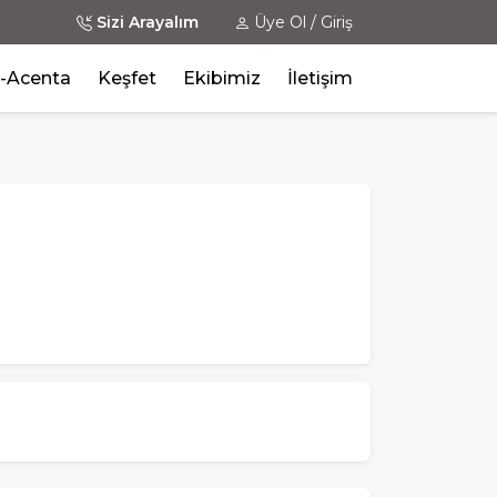
Sizi Arayalım
Üye Ol / Giriş
-Acenta
Keşfet
Ekibimiz
İletişim