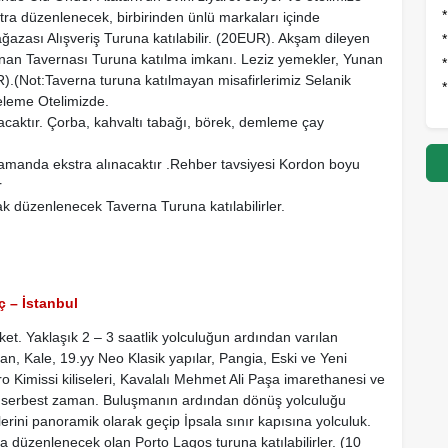
stra düzenlenecek, birbirinden ünlü markaları içinde
zası Alışveriş Turuna katılabilir. (20EUR). Akşam dileyen
Yunan Tavernası Turuna katılma imkanı. Leziz yemekler, Yunan
*
R).(Not:Taverna turuna katılmayan misafirlerimiz Selanik
*
celeme Otelimizde.
acaktır. Çorba, kahvaltı tabağı, börek, demleme çay
amanda ekstra alınacaktır .Rehber tavsiyesi Kordon boyu
r
rak düzenlenecek Taverna Turuna katılabilirler.
 – İstanbul
et. Yaklaşık 2 – 3 saatlik yolculuğun ardından varılan
n, Kale, 19.yy Neo Klasik yapılar, Pangia, Eski ve Yeni
o Kimissi kiliseleri, Kavalalı Mehmet Ali Paşa imarethanesi ve
in serbest zaman. Buluşmanın ardından dönüş yolculuğu
rini panoramik olarak geçip İpsala sınır kapısına yolculuk.
a düzenlenecek olan Porto Lagos turuna katılabilirler. (10