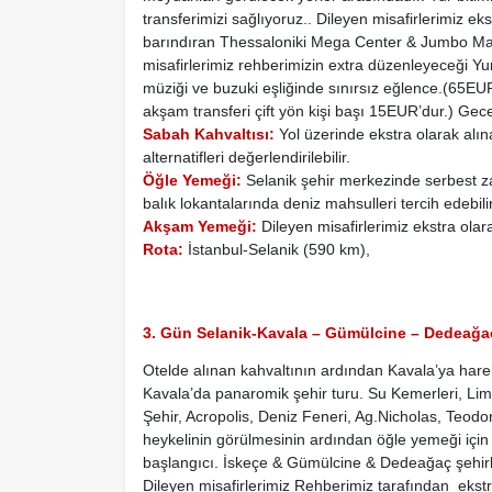
transferimizi sağlıyoruz..
Dileyen misafirlerimiz ek
barındıran Thessaloniki Mega Center & Jumbo Mağa
misafirlerimiz rehberimizin extra düzenleyeceği 
müziği ve buzuki eşliğinde sınırsız eğlence.(65EU
akşam transferi çift yön kişi başı 15EUR’dur.) Ge
Sabah Kahvaltısı:
Yol üzerinde ekstra olarak alın
alternatifleri değerlendirilebilir.
Öğle Yemeği:
Selanik şehir merkezinde serbest z
balık lokantalarında deniz mahsulleri tercih edebili
Akşam Yemeği:
Dileyen misafirlerimiz ekstra ola
Rota:
İstanbul-Selanik (590 km),
3. Gün Selanik-Kavala – Gümülcine – Dedeağaç
Otelde alınan kahvaltının ardından Kavala’ya harek
Kavala’da panaromik şehir turu. Su Kemerleri, Lima
Şehir, Acropolis, Deniz Feneri, Ag.Nicholas, Teodor
heykelinin görülmesinin ardından öğle yemeği iç
başlangıcı. İskeçe & Gümülcine & Dedeağaç şehirle
Dileyen misafirlerimiz Rehberimiz tarafından ekstr