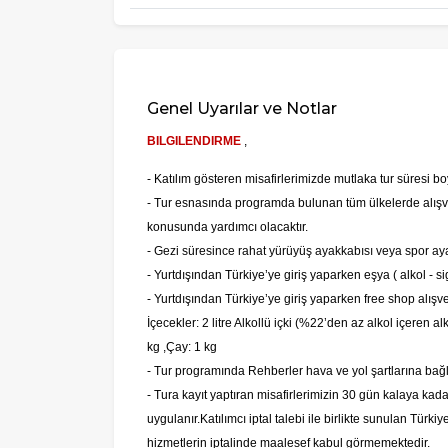
Genel Uyarılar ve Notlar
BILGILENDIRME
,
- Katılım gösteren misafirlerimizde mutlaka tur süresi b
- Tur esnasında programda bulunan tüm ülkelerde alışve
konusunda yardımcı olacaktır.
-
Gezi süresince rahat yürüyüş ayakkabısı veya spor ayakk
-
Yurtdışından Türkiye’ye giriş yaparken eşya ( alkol - s
-
Yurtdışından Türkiye’ye giriş yaparken free shop alışver
İçecekler: 2 litre Alkollü içki (%22’den az alkol içeren a
kg
,
Çay: 1 kg
- Tur programında Rehberler hava ve yol şartlarına bağlı 
- Tura kayıt yaptıran misafirlerimizin 30 gün kalaya k
uygulanır.Katılımcı iptal talebi ile birlikte sunulan Türk
hizmetlerin iptalinde maalesef kabul görmemektedir.