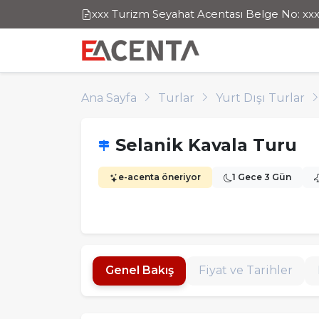
xxx Turizm Seyahat Acentası Belge No: xx
Ana Sayfa
Turlar
Yurt Dışı Turlar
Selanik Kavala Turu
e-acenta öneriyor
1 Gece 3 Gün
Genel Bakış
Fiyat ve Tarihler