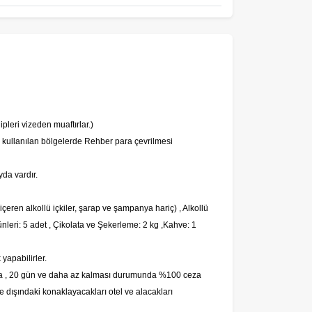
pleri vizeden muaftırlar.)
i kullanılan bölgelerde Rehber para çevrilmesi
yda vardır.
ol içeren alkollü içkiler, şarap ve şampanya hariç)
,
Alkollü
nleri: 5 adet
,
Çikolata ve Şekerleme: 2 kg
,
Kahve: 1
yapabilirler.
 ceza , 20 gün ve daha az kalması durumunda %100 ceza
iye dışındaki konaklayacakları otel ve alacakları