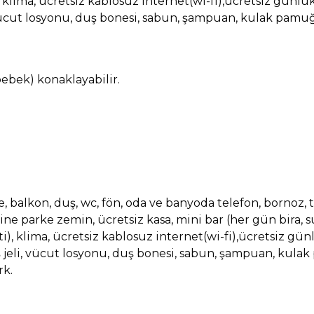
, klima, ücretsiz kablosuz internet(wi-fi),ücretsiz günlük te
, vücut losyonu, duş bonesi, sabun, şampuan, kulak pam
bebek) konaklayabilir.
pe, balkon, duş, wc, fön, oda ve banyoda telefon, bornoz, 
ine parke zemin, ücretsiz kasa, mini bar (her gün bira, su
i), klima, ücretsiz kablosuz internet(wi-fi),ücretsiz günlük
ş jeli, vücut losyonu, duş bonesi, sabun, şampuan, kul
rk.