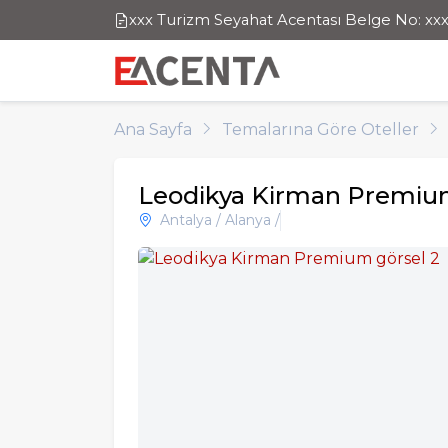
xxx Turizm Seyahat Acentası Belge No: xx
Ana Sayfa
Temalarına Göre Oteller
Leodikya Kirman Premi
Antalya / Alanya /