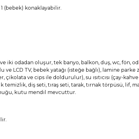
 1 (bebek) konaklayabilir.
ılı ve iki odadan oluşur, tek banyo, balkon, duş, wc, fön, 
du ve LCD TV, bebek yatağı (isteğe bağlı), lamine parke 
, çikolata ve cips ile doldurulur), su ısıtıcısı (çay-kahve
 temizlik, diş seti, tıraş seti, tarak, tırnak törpüsü, lif,
muğu, kutu mendil mevcuttur.
ir.