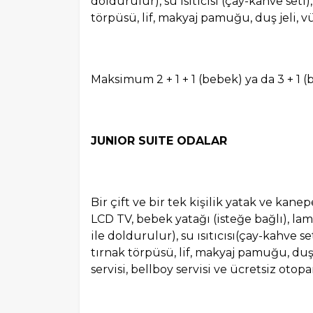
doldurulur), su ısıtıcısı (çay-kahve seti)
törpüsü, lif, makyaj pamuğu, duş jeli
Maksimum 2 + 1 + 1 (bebek) ya da 3 + 1 (
JUNIOR SUITE ODALAR
Bir çift ve bir tek kişilik yatak ve kane
LCD TV, bebek yatağı (isteğe bağlı), lam
ile doldurulur), su ısıtıcısı(çay-kahve set
tırnak törpüsü, lif, makyaj pamuğu, du
servisi, bellboy servisi ve ücretsiz otopa