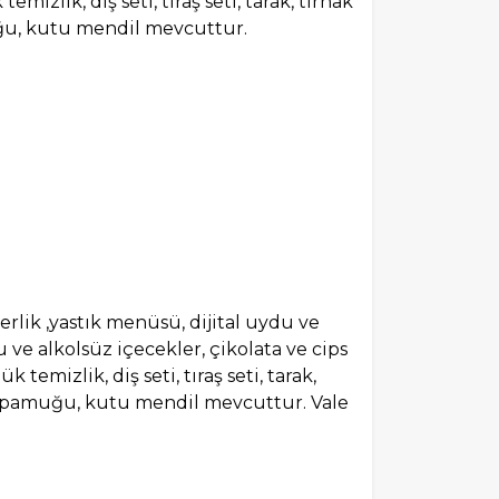
mizlik, diş seti, tıraş seti, tarak, tırnak
uğu, kutu mendil mevcuttur.
terlik ,yastık menüsü, dijital uydu ve
 ve alkolsüz içecekler, çikolata ve cips
 temizlik, diş seti, tıraş seti, tarak,
ak pamuğu, kutu mendil mevcuttur. Vale