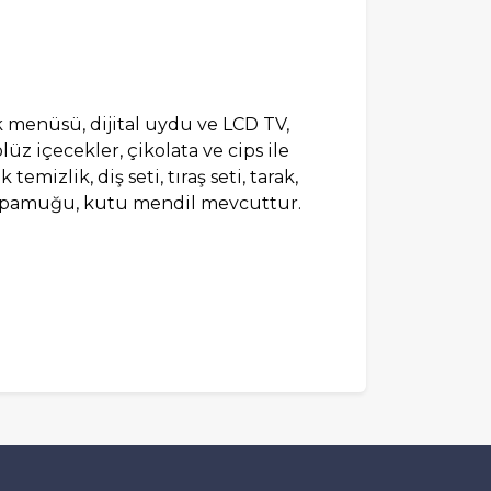
tık menüsü, dijital uydu ve LCD TV,
lüz içecekler, çikolata ve cips ile
emizlik, diş seti, tıraş seti, tarak,
lak pamuğu, kutu mendil mevcuttur.