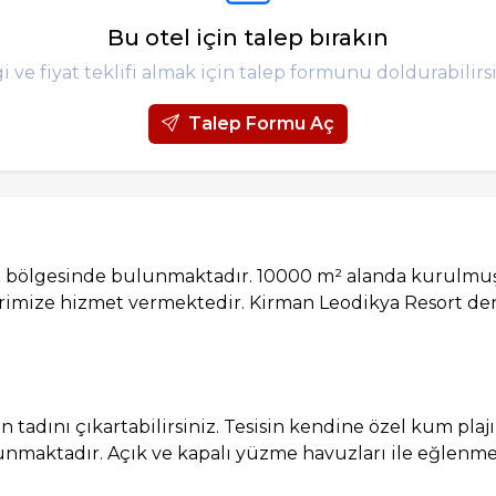
Bu otel için talep bırakın
gi ve fiyat teklifi almak için talep formunu doldurabilirsi
Talep Formu Aç
a bölgesinde bulunmaktadır. 10000 m² alanda kurulmuş
lerimize hizmet vermektedir. Kirman Leodikya Resort de
adını çıkartabilirsiniz. Tesisin kendine özel kum plajı
sunmaktadır. Açık ve kapalı yüzme havuzları ile eğlenme