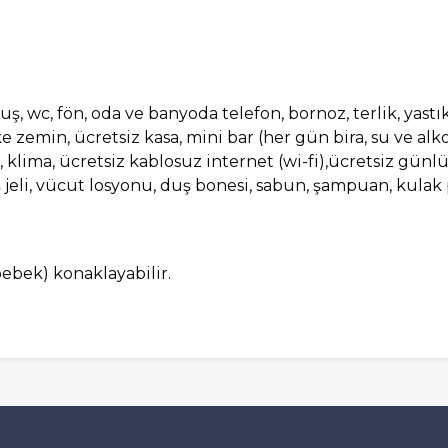
, duş, wc, fön, oda ve banyoda telefon, bornoz, terlik, yas
 zemin, ücretsiz kasa, mini bar (her gün bira, su ve alko
, klima, ücretsiz kablosuz internet (wi-fi),ücretsiz günlük t
ş jeli, vücut losyonu, duş bonesi, sabun, şampuan, ku
bebek) konaklayabilir.