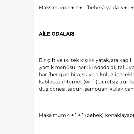
Maksimum 2 + 2 + 1 (bebek) ya da 3 + 1 +
AİLE ODALARI
Bir çift ve iki tek kişilik yatak, ara kap
,yastık menüsü, her iki odada dijital uy
bar (her gün bira, su ve alkolüz içecekler
kablosuz internet (wi-fi),ücretsiz günlük
duş bonesi, sabun, şampuan, kulak pa
Maksimum 4 + 1 + 1 (bebek) konaklayabil