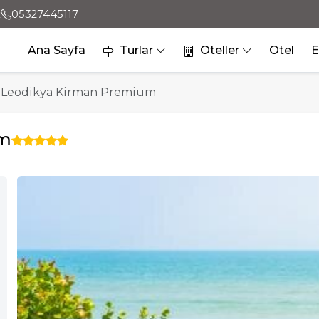
x
05327445117
Ana Sayfa
Turlar
Oteller
Otel
E
Leodikya Kirman Premium
um