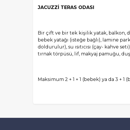
JACUZZİ TERAS ODASI
Bir çift ve bir tek kişilik yatak, balkon
bebek yatağı (isteğe bağlı), lamine parke
doldurulur), su ısıtıcısı (çay- kahve seti)
tırnak törpüsü, lif, makyaj pamuğu, du
Maksimum 2 + 1 + 1 (bebek) ya da 3 + 1 (