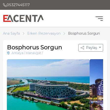
05327445117
Ana Sayfa
Erken Rezervasyon
Bosphorus Sorgun
Bosphorus Sorgun
Paylaş
Antalya / Manavgat /